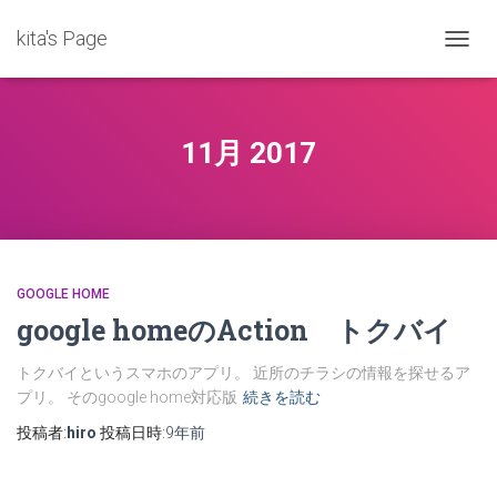
kita's Page
ナ
ビ
ゲ
ー
シ
11月 2017
ョ
ン
を
切
り
替
え
GOOGLE HOME
google homeのAction トクバイ
トクバイというスマホのアプリ。 近所のチラシの情報を探せるア
プリ。 そのgoogle home対応版
続きを読む
投稿者:
hiro
投稿日時:
9年
前