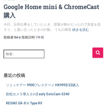
Google Home mini & ChromeCast
購入
今日、台所仕事をしていたとき、部屋が静かだったので音楽を流
そう。と思い立ったときの行動。 うちの環境
続きを読む
投稿者:
hiro
投稿日時:
9年
前
検
索
:
最近の投稿
ソニッケアー 9900プレステージ HX9992/22購入
防犯カメラ導入その2 eufy SoloCam S340
REGNO GR-XⅢ Type RV