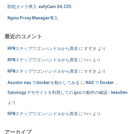
防犯カメラ導入 eufyCam S4, C35
Nginx Proxy Manager導入
最近のコメント
RP8ステップワゴンハンドルから異音
に
すずき
より
RP8ステップワゴンハンドルから異音
に
hiro
より
RP8ステップワゴンハンドルから異音
に
すずき
より
Asustor nas でdockerを動かしてみる
に
NAS で Docker …
Synology デモサイトを利用しての gcc の動作の確認 - IwaoDev
より
RP8ステップワゴンハンドルから異音
に
hiro
より
アーカイブ