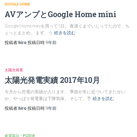
GOOGLE HOME
AVアンプとGoogle Home mini
Google Home miniを買って1日。 夜遅くまでいじってたので、ち
ょっとまとめ。 まず、う
続きを読む
投稿者:
hiro
投稿日時:
9年
前
太陽光発電
太陽光発電実績 2017年10月
今月から売電の実績が入ります。 季節が冬に近づいてきたせい
か、やっぱり発電量は下降気味。 そして、予
続きを読む
投稿者:
hiro
投稿日時:
9年
前
家電製品・PC関連