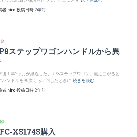
だけ充電の置き場所を作って、そこにスマ
続きを読む
稿者:
hiro
投稿日時:
2年
前
分類
RP8ステップワゴンハンドルから異
音
車後１年2ヶ月が経過した、RP8ステップワゴン。最近曲がると
にハンドルを90度くらい回したときに
続きを読む
稿者:
hiro
投稿日時:
2年
前
関係
FC-XS174S購入