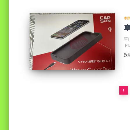
車
車
車
ト
投
投
1
稿
の