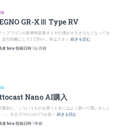
関係
EGNO GR-XⅢ Type RV
テップワゴンの新車時装着タイヤの溝がそろそろなくなってき
。走行距離にして3.5万km。冬はスタッ
続きを読む
稿者:
hiro
投稿日時:
3か月
前
関係
ttocast Nano AI購入
ず最初に、こういうものを買うときにはよく調べて買いましょ
・。今までOttocast P3を使っ
続きを読む
稿者:
hiro
投稿日時:
1年
前