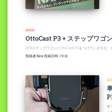
車関係
OttoCast P3 + ステップワゴン
RP8ステップワゴンにOttoCast P3をつけていま
投稿者:
hiro
投稿日時:
2年
前
未
P
車