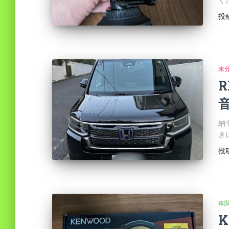
く
投
未
納
き
投
車
K