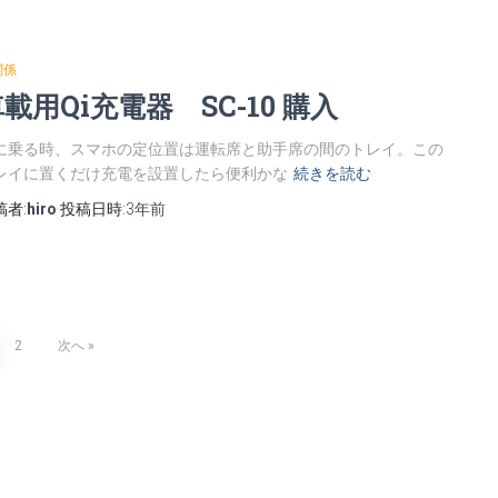
関係
載用Qi充電器 SC-10 購入
に乗る時、スマホの定位置は運転席と助手席の間のトレイ。この
レイに置くだけ充電を設置したら便利かな
続きを読む
稿者:
hiro
投稿日時:
3年
前
2
次へ