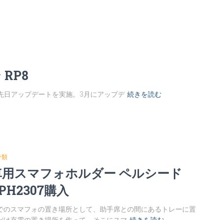
 RP8
すが、先日アップデートを実施。3月にアップデ
続きを読む
分類
車用スマフォホルダー ペルシード
PH2307購入
でのスマフォの置き場所として、助手席との間にあるトレーに置