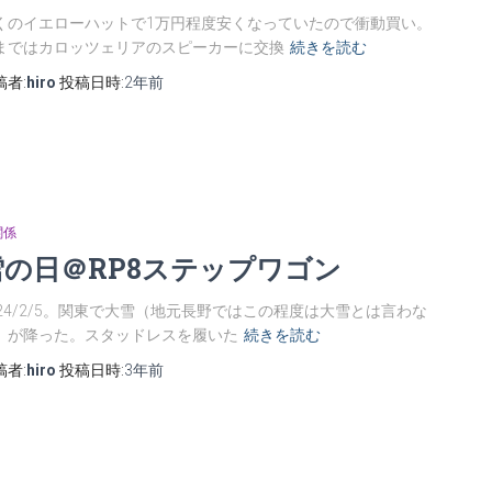
くのイエローハットで1万円程度安くなっていたので衝動買い。
まではカロッツェリアのスピーカーに交換
続きを読む
稿者:
hiro
投稿日時:
2年
前
関係
雪の日＠RP8ステップワゴン
024/2/5。関東で大雪（地元長野ではこの程度は大雪とは言わな
）が降った。スタッドレスを履いた
続きを読む
稿者:
hiro
投稿日時:
3年
前