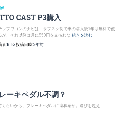
関係
TTO CAST P3購入
テップワゴンのナビは、サブスク制で車の購入後1年は無料で使
るが、それ以降は月に550円を支払わな
続きを読む
稿者:
hiro
投稿日時:
3年
前
ブレーキペダル不調？
前くらいから、ブレーキペダルに違和感が。遊びを超え