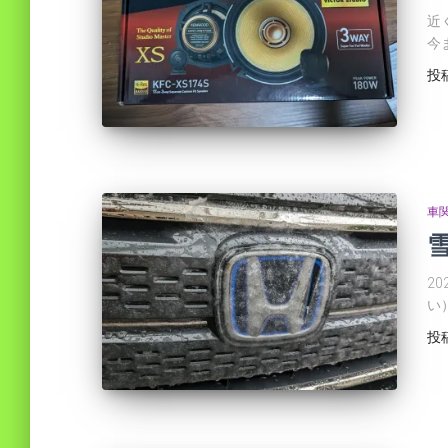
近
今
投
車
2
い
投