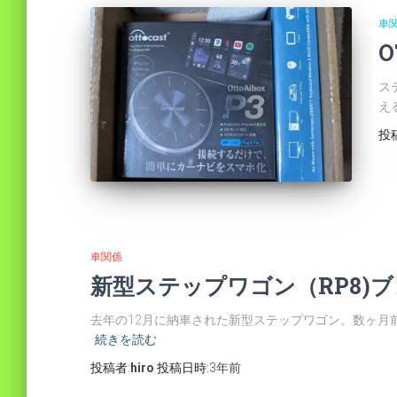
車
O
ス
え
投
車関係
新型ステップワゴン（RP8)
去年の12月に納車された新型ステップワゴン。数ヶ月
続きを読む
投稿者:
hiro
投稿日時:
3年
前