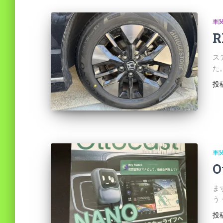
車
R
ス
た
投
車
O
ま
う・
投