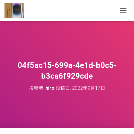
ナ
ビ
ゲ
ー
シ
ョ
ン
を
切
04f5ac15-699a-4e1d-b0c5-
り
替
b3ca6f929cde
え
投稿者:
hiro
投稿日:
2022年9月17日