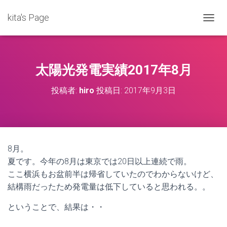
kita's Page
ナ
ビ
ゲ
ー
シ
太陽光発電実績2017年8月
ョ
ン
投稿者:
hiro
投稿日:
2017年9月3日
を
切
り
替
え
8月。
夏です。今年の8月は東京では20日以上連続で雨。
ここ横浜もお盆前半は帰省していたのでわからないけど、
結構雨だったため発電量は低下していると思われる。。
ということで、結果は・・