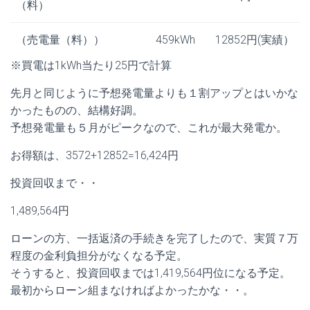
（料）
（売電量（料））
459kWh
12852円(実績）
※買電は1kWh当たり25円で計算
先月と同じように予想発電量よりも１割アップとはいかな
かったものの、結構好調。
予想発電量も５月がピークなので、これが最大発電か。
お得額は、3572+12852=16,424円
投資回収まで・・
1,489,564円
ローンの方、一括返済の手続きを完了したので、実質７万
程度の金利負担分がなくなる予定。
そうすると、投資回収までは
1,419,564円
位になる予定。
最初からローン組まなければよかったかな・・。