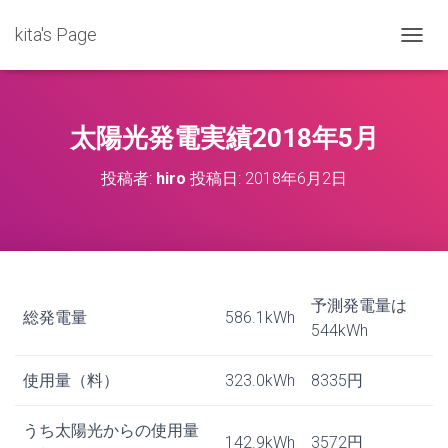
kita's Page
ナ
ビ
ゲ
ー
シ
太陽光発電実績2018年5月
ョ
ン
投稿者:
hiro
投稿日:
2018年6月2日
を
切
り
替
え
予測発電量は
総発電量
586.1kWh
544kWh
使用量（料）
323.0kWh
8335円
うち太陽光からの使用量
142.9kWh
3572円