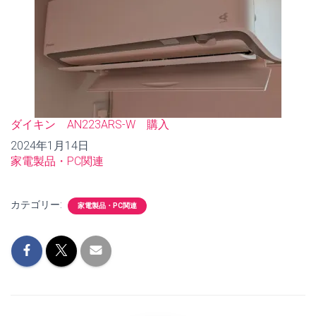
ダイキン AN223ARS-W 購入
日付
2024年1月14日
関連理由
家電製品・PC関連
カテゴリー:
家電製品・PC関連