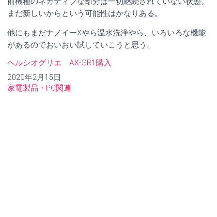
前機種のネガティブな部分は一切継続されていない状態。
まだ新しいからという可能性はかなりある。
他にもまだナノイーXやら温水洗浄やら、いろいろな機能
があるのでおいおい試していこうと思う。
ヘルシオグリエ AX-GR1購入
日付
2020年2月15日
関連理由
家電製品・PC関連