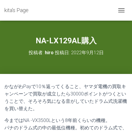
kita's Page
ナ
ビ
ゲ
ー
シ
NA-LX129AL購入
ョ
ン
投稿者:
hiro
投稿日:
2022年9月12日
を
切
り
替
え
かながわPayで10％返ってくること、ヤマダ電機の買取キ
ャンペーンで買取が成立したら30000ポイントがつくとい
うことで、そろそろ気になる音がしていたドラム式洗濯機
を買い替えた。
今まではNA -VX3500Lという8年前くらいの機種。
パナのドラム式の中の最低位機種。初めてのドラム式で、