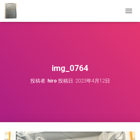
ナ
ビ
ゲ
ー
シ
ョ
ン
を
切
img_0764
り
替
投稿者:
hiro
投稿日:
2023年4月12日
え