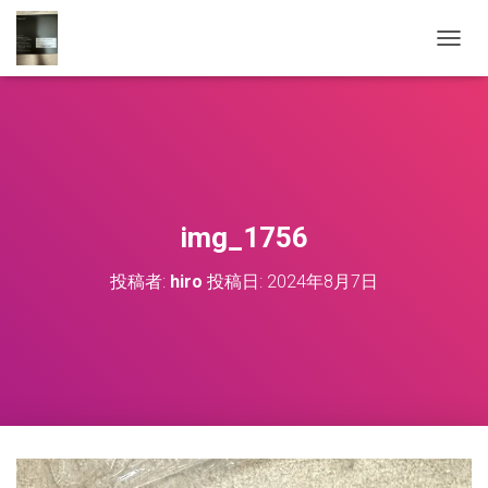
ナ
ビ
ゲ
ー
シ
ョ
ン
を
切
img_1756
り
替
投稿者:
hiro
投稿日:
2024年8月7日
え