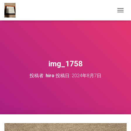
ナ
ビ
ゲ
ー
シ
ョ
ン
を
切
img_1758
り
替
投稿者:
hiro
投稿日:
2024年8月7日
え