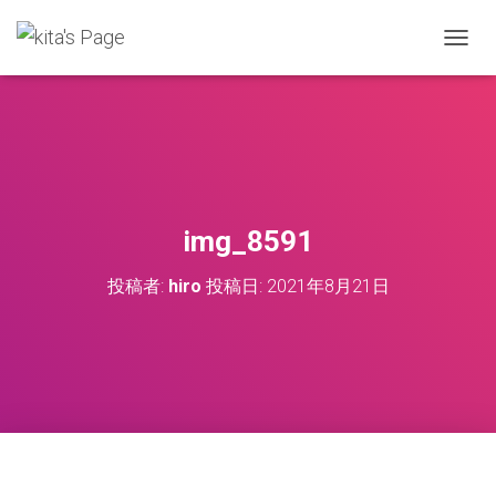
ナ
ビ
ゲ
ー
シ
ョ
ン
を
切
img_8591
り
替
投稿者:
hiro
投稿日:
2021年8月21日
え