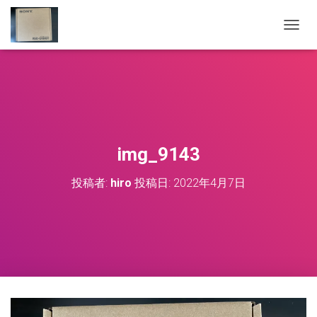
ナ
ビ
ゲ
ー
シ
ョ
ン
を
切
img_9143
り
替
投稿者:
hiro
投稿日:
2022年4月7日
え