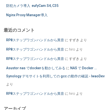
防犯カメラ導入 eufyCam S4, C35
Nginx Proxy Manager導入
最近のコメント
RP8ステップワゴンハンドルから異音
に
すずき
より
RP8ステップワゴンハンドルから異音
に
hiro
より
RP8ステップワゴンハンドルから異音
に
すずき
より
Asustor nas でdockerを動かしてみる
に
NAS で Docker …
Synology デモサイトを利用しての gcc の動作の確認 - IwaoDev
より
RP8ステップワゴンハンドルから異音
に
hiro
より
アーカイブ