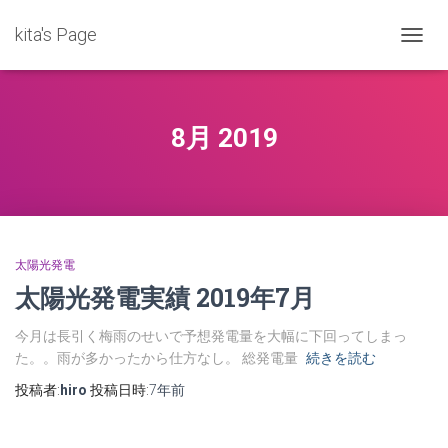
kita's Page
ナ
ビ
ゲ
ー
シ
8月 2019
ョ
ン
を
切
り
替
え
太陽光発電
太陽光発電実績 2019年7月
今月は長引く梅雨のせいで予想発電量を大幅に下回ってしまっ
た。。雨が多かったから仕方なし。 総発電量
続きを読む
投稿者:
hiro
投稿日時:
7年
前