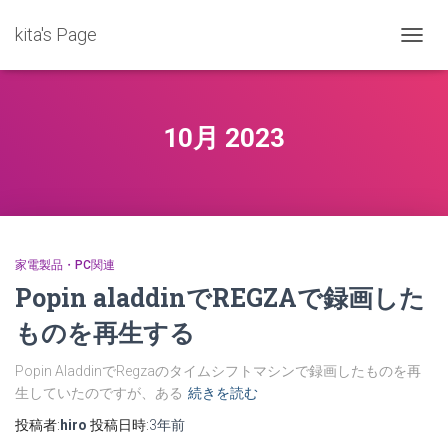
kita's Page
ナ
ビ
ゲ
ー
シ
10月 2023
ョ
ン
を
切
り
替
え
家電製品・PC関連
Popin aladdinでREGZAで録画した
ものを再生する
Popin AladdinでRegzaのタイムシフトマシンで録画したものを再
生していたのですが、ある
続きを読む
投稿者:
hiro
投稿日時:
3年
前