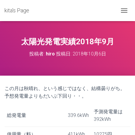
kita's Page
ナ
ビ
ゲ
ー
シ
太陽光発電実績2018年9月
ョ
ン
投稿者:
hiro
投稿日:
2018年10月6日
を
切
り
替
え
この月は秋晴れ、という感じではなく、結構曇りがち。
予想発電量よりもだいぶ下回り・・。
予測発電量は
総発電量
339.6kWh
392kWh
使用量（料）
411kWh
10275円