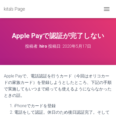
kita's Page
ナ
ビ
ゲ
ー
シ
Apple Payで認証が完了しない
ョ
ン
投稿者:
hiro
投稿日:
2020年5月17日
を
切
り
替
え
Apple Payで、電話認証を行うカード（今回はオリコカー
ドの家族カード）を登録しようとしたところ、下記の手順
で実施してもいつまで経っても使えるようにならなかった
ときの話。
iPhoneでカードを登録
電話をして認証。休日のため後日認証完了。そして