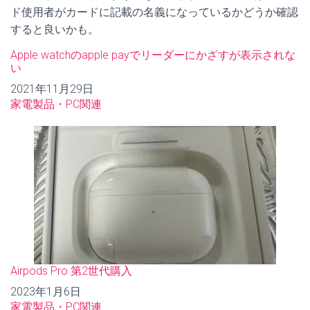
ド使用者がカードに記載の名義になっているかどうか確認
すると良いかも。
Apple watchのapple payでリーダーにかざすが表示されな
い
日付
2021年11月29日
関連理由
家電製品・PC関連
Airpods Pro 第2世代購入
日付
2023年1月6日
関連理由
家電製品・PC関連