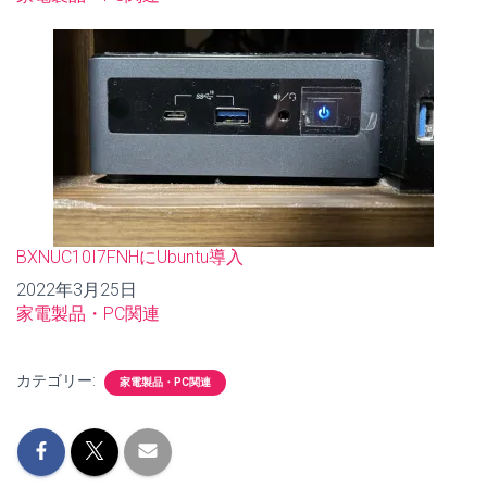
BXNUC10I7FNHにUbuntu導入
日付
2022年3月25日
関連理由
家電製品・PC関連
カテゴリー:
家電製品・PC関連