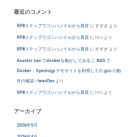
最近のコメント
RP8ステップワゴンハンドルから異音
に
すずき
より
RP8ステップワゴンハンドルから異音
に
hiro
より
RP8ステップワゴンハンドルから異音
に
すずき
より
Asustor nas でdockerを動かしてみる
に
NAS で
Docker … Synology デモサイトを利用しての gcc の動
作の確認 - IwaoDev
より
RP8ステップワゴンハンドルから異音
に
hiro
より
アーカイブ
2026年5月
2026年4月