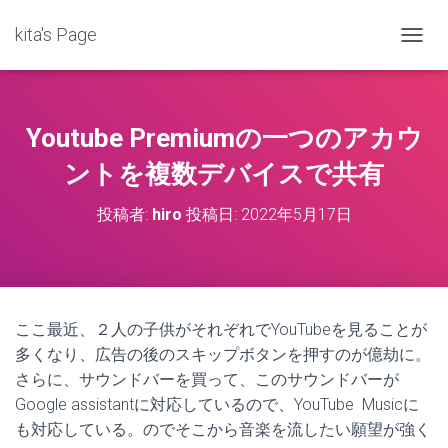
kita's Page
ナ
ビ
ゲ
ー
シ
Youtube Premiumの一つのアカウ
ョ
ン
ントを複数デバイスで共有
を
切
投稿者:
hiro
投稿日:
2022年5月17日
り
替
え
ここ最近、２人の子供がそれぞれでYouTubeを見ることが
多くなり、広告の後のスキップボタンを押すのが億劫に。
さらに、サウンドバーを買って、このサウンドバーが
Google assistantに対応しているので、YouTube Musicに
も対応している。のでそこから音楽を流したい願望が強く