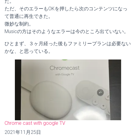
た。
ただ、そのエラーもOKを押したら次のコンテンツになっ
て普通に再生できた。
微妙な制約。
Musicの方はそのようなエラーは今のところ出ていない。
ひとまず、３ヶ月経った後もファミリープランは必要ない
かな、と思っている。
Chrome cast with google TV
日付
2021年11月25日