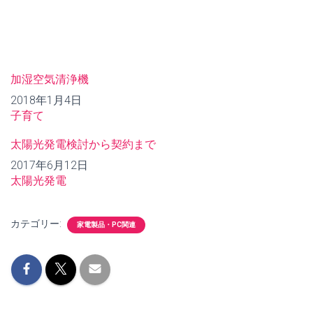
加湿空気清浄機
日付
2018年1月4日
関連理由
子育て
太陽光発電検討から契約まで
日付
2017年6月12日
関連理由
太陽光発電
カテゴリー:
家電製品・PC関連