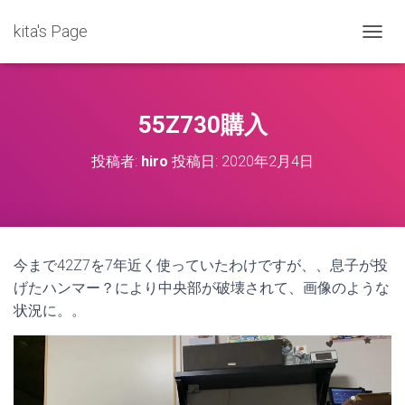
kita's Page
ナ
ビ
ゲ
ー
シ
55Z730購入
ョ
ン
投稿者:
hiro
投稿日:
2020年2月4日
を
切
り
替
え
今まで42Z7を7年近く使っていたわけですが、、息子が投
げたハンマー？により中央部が破壊されて、画像のような
状況に。。