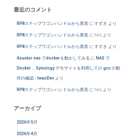
最近のコメント
RP8ステップワゴンハンドルから異音
に
すずき
より
RP8ステップワゴンハンドルから異音
に
hiro
より
RP8ステップワゴンハンドルから異音
に
すずき
より
Asustor nas でdockerを動かしてみる
に
NAS で
Docker … Synology デモサイトを利用しての gcc の動
作の確認 - IwaoDev
より
RP8ステップワゴンハンドルから異音
に
hiro
より
アーカイブ
2026年5月
2026年4月