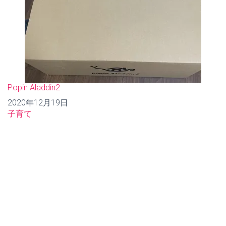
Popin Aladdin2
日付
2020年12月19日
関連理由
子育て