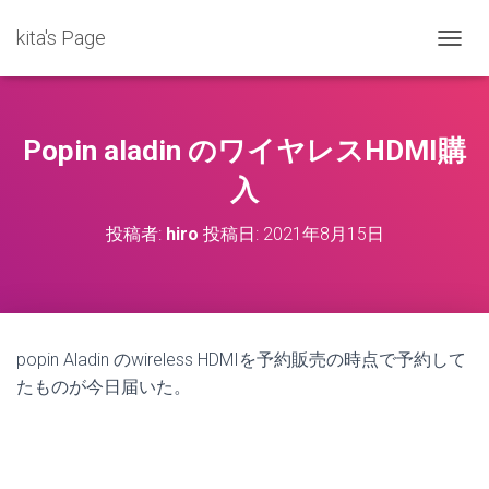
kita's Page
ナ
ビ
ゲ
ー
シ
Popin aladin のワイヤレスHDMI購
ョ
ン
入
を
切
投稿者:
hiro
投稿日:
2021年8月15日
り
替
え
popin Aladin のwireless HDMIを予約販売の時点で予約して
たものが今日届いた。