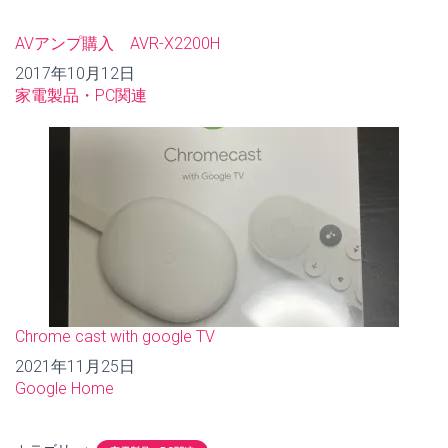
AVアンプ購入 AVR-X2200H
日付
2017年10月12日
関連理由
家電製品・PC関連
Chrome cast with google TV
日付
2021年11月25日
関連理由
Google Home