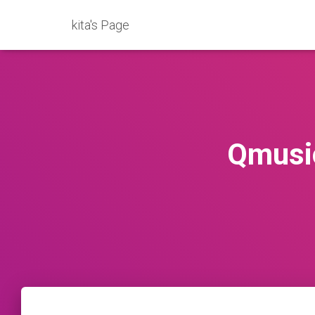
kita's Page
Qmu