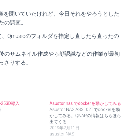
して音楽を聞いていたけれど、今日それをやろうとした
たの調査。
ルし直して、Qmusicのフォルダを指定し直したら直ったの
後のサムネイル作成やら顔認識などの作業が最初
っさりする。
S-253D導入
Asustor nas でdockerを動かしてみる
日
Asustor NAS AS3102Tでdockerを動
かしてみる。QNAPの情報はちらほら
出てくる…
2019年2月11日
asustor NAS