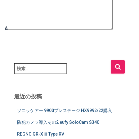
Δ
検
索
:
最近の投稿
ソニッケアー 9900プレステージ HX9992/22購入
防犯カメラ導入その2 eufy SoloCam S340
REGNO GR-XⅢ Type RV