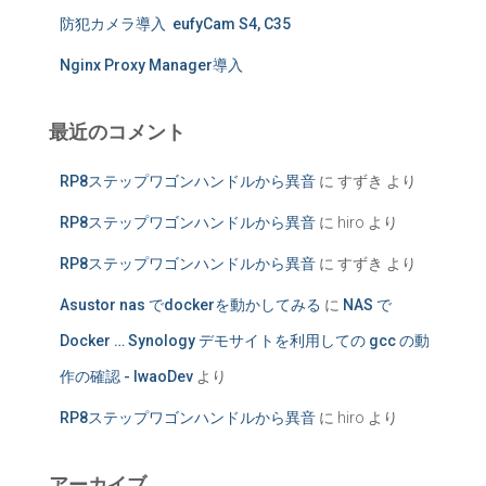
防犯カメラ導入 eufyCam S4, C35
Nginx Proxy Manager導入
最近のコメント
RP8ステップワゴンハンドルから異音
に
すずき
より
RP8ステップワゴンハンドルから異音
に
hiro
より
RP8ステップワゴンハンドルから異音
に
すずき
より
Asustor nas でdockerを動かしてみる
に
NAS で
Docker … Synology デモサイトを利用しての gcc の動
作の確認 - IwaoDev
より
RP8ステップワゴンハンドルから異音
に
hiro
より
アーカイブ