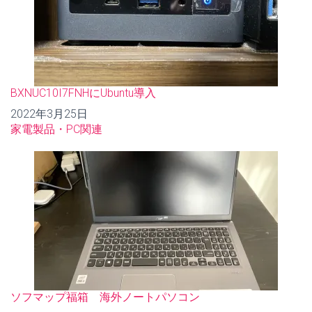
BXNUC10I7FNHにUbuntu導入
日付
2022年3月25日
関連理由
家電製品・PC関連
ソフマップ福箱 海外ノートパソコン