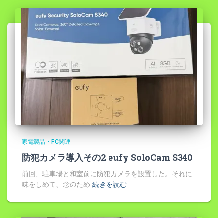
家電製品・PC関連
防犯カメラ導入その2 eufy SoloCam S340
前回、駐車場と和室前に防犯カメラを設置した。それに
味をしめて、念のため
続きを読む