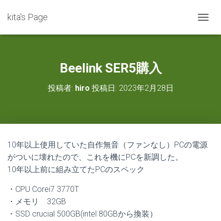
kita's Page
ナ
ビ
ゲ
ー
シ
Beelink SER5購入
ョ
ン
投稿者:
hiro
投稿日:
2023年2月28日
を
切
り
替
え
10年以上使用していた自作無音（ファンなし）PCの電源
がついに壊れたので、これを機にPCを新調した。
10年以上前に組み立てたPCのスペック
・CPU Corei7 3770T
・メモリ 32GB
・SSD crucial 500GB(intel 80GBから換装）