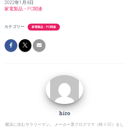
日付
2022年1月4日
関連理由
家電製品・PC関連
カテゴリー:
家電製品・PC関連
hiro
横浜に住むサラリーマン。 メーカー系プログラマ（時々SE）をし