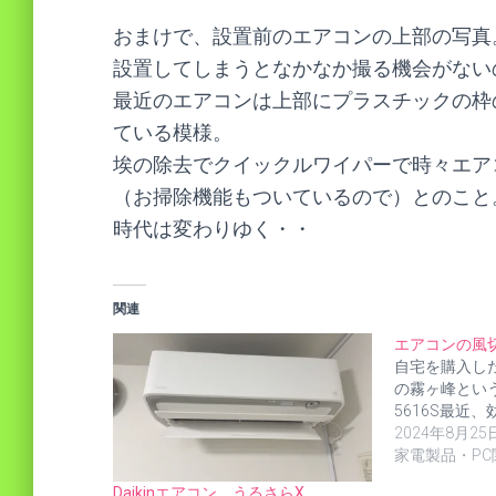
おまけで、設置前のエアコンの上部の写真
設置してしまうとなかなか撮る機会がない
最近のエアコンは上部にプラスチックの枠
ている模様。
埃の除去でクイックルワイパーで時々エア
（お掃除機能もついているので）とのこと
時代は変わりゆく・・
関連
エアコンの風
自宅を購入し
の霧ヶ峰という
5616S最近
2024年8月25
家電製品・PC
Daikinエアコン うるさらX