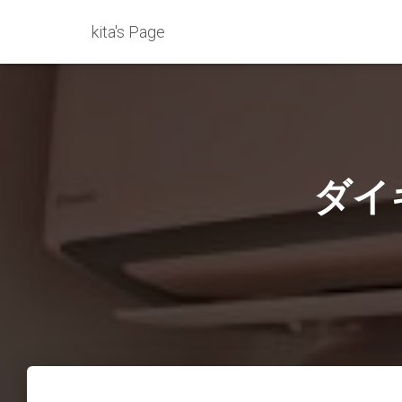
kita's Page
ダイ