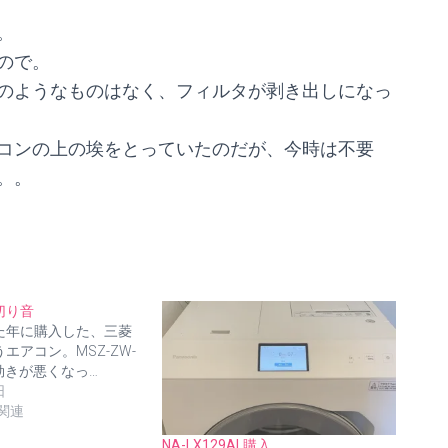
。
ので。
のようなものはなく、フィルタが剥き出しになっ
コンの上の埃をとっていたのだが、今時は不要
。。
切り音
た年に購入した、三菱
エアコン。MSZ-ZW-
、効きが悪くなっ…
日
関連
NA-LX129AL購入