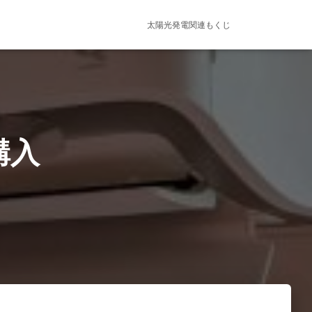
太陽光発電関連もくじ
 購入