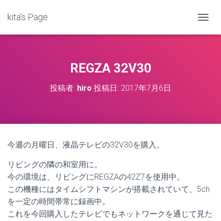
kita's Page
ナ
ビ
ゲ
ー
シ
REGZA 32V30
ョ
ン
投稿者:
hiro
投稿日:
2017年7月6日
を
切
り
替
え
今週の月曜日、液晶テレビの32V30を購入。
リビングの隣の和室用に。
今の環境は、リビングにREGZAの42Z7を使用中。
この機種にはタイムシフトマシンが搭載されていて、5ch
を一定の時間帯常に録画中。
これを今回購入したテレビでもネットワークを通じて見た