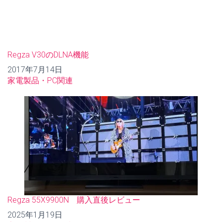
Regza V30のDLNA機能
日付
2017年7月14日
関連理由
家電製品・PC関連
Regza 55X9900N 購入直後レビュー
日付
2025年1月19日