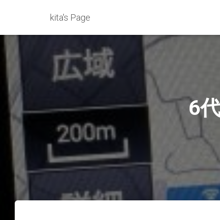
kita's Page
6