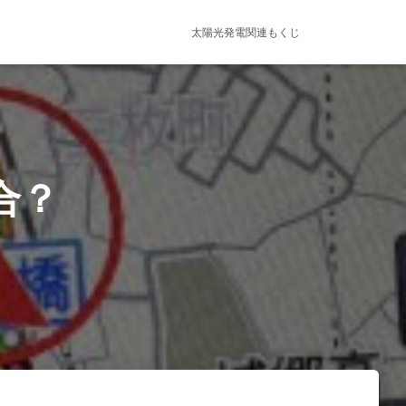
太陽光発電関連もくじ
合？