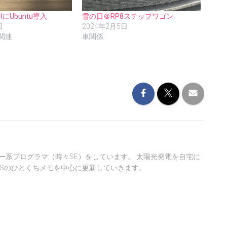
NHにUbuntu導入
雪の日＠RP8ステップワゴン
日
2024年2月5日
関連
車関係
ー系プログラマ（時々SE）をしています。 太陽光発電を自宅に
ASのひとくちメモを中心に更新していきます。